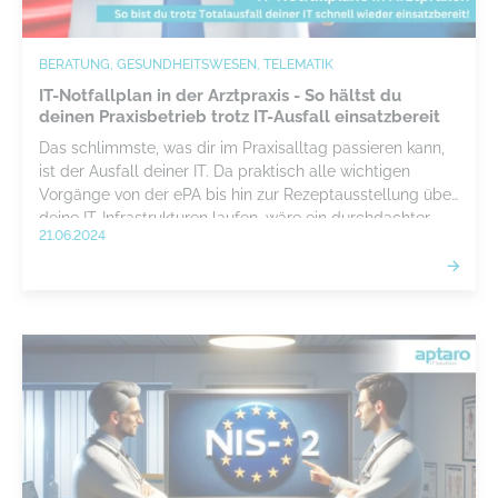
BERATUNG, GESUNDHEITSWESEN, TELEMATIK
IT-Notfallplan in der Arztpraxis - So hältst du
deinen Praxisbetrieb trotz IT-Ausfall einsatzbereit
Das schlimmste, was dir im Praxisalltag passieren kann,
ist der Ausfall deiner IT. Da praktisch alle wichtigen
Vorgänge von der ePA bis hin zur Rezeptausstellung über
deine IT-Infrastrukturen laufen, wäre ein durchdachter
21.06.2024
Notfallplan schon eine gute Sache. Wir sagen dir, was du
beachten musst.