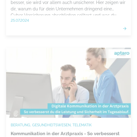
besser, sie wird vor allem auch unsicherer. Hier zeigen wir
dir, warum du für dein Unternehmen dringend eine
Cyber-Versicherung abschließen solltest und was du
25.07.2024
dabei zu beachten hast.
BERATUNG, GESUNDHEITSWESEN, TELEMATIK
Kommunikation in der Arztpraxis - So verbesserst