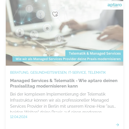
BERATUNG, GESUNDHEITSWESEN, IT-SERVICE, TELEMATIK
Managed Services & Telematik - Wie aptaro deinen
Praxisalltag modernisieren kann
Bei der komplexen Implementierung der Telematik
Infrastruktur können wir als professioneller Managed
Services Provider in Berlin mit unserem Know-How "aus
beiden Welten" deine Praxis auf einen modernen
12.04.2024
Standard heben, ohne deinen Praxisalltag zu
beeinträchtigen.