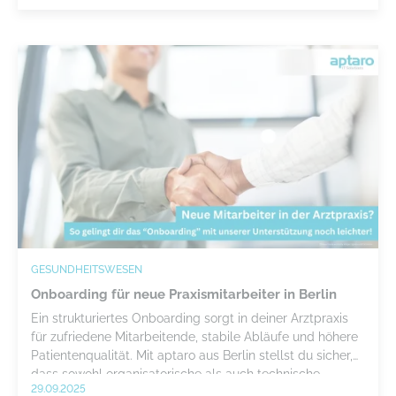
GESUNDHEITSWESEN
Onboarding für neue Praxismitarbeiter in Berlin
Ein strukturiertes Onboarding sorgt in deiner Arztpraxis
für zufriedene Mitarbeitende, stabile Abläufe und höhere
Patientenqualität. Mit aptaro aus Berlin stellst du sicher,
dass sowohl organisatorische als auch technische
29.09.2025
Aspekte reibungslos ineinandergreifen.