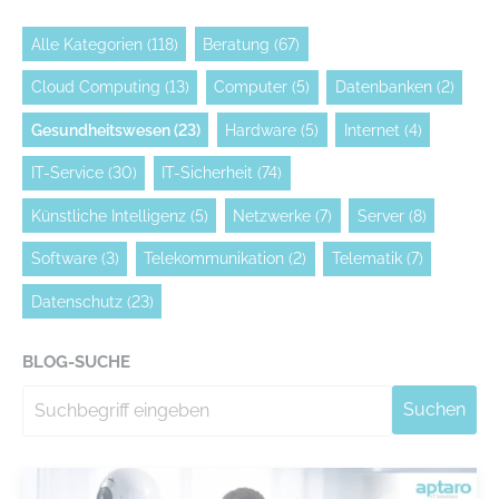
Alle Kategorien
(118)
Beratung
(67)
Cloud Computing
(13)
Computer
(5)
Datenbanken
(2)
Gesundheitswesen
(23)
Hardware
(5)
Internet
(4)
IT-Service
(30)
IT-Sicherheit
(74)
Künstliche Intelligenz
(5)
Netzwerke
(7)
Server
(8)
Software
(3)
Telekommunikation
(2)
Telematik
(7)
Datenschutz
(23)
BLOG-SUCHE
Suchen