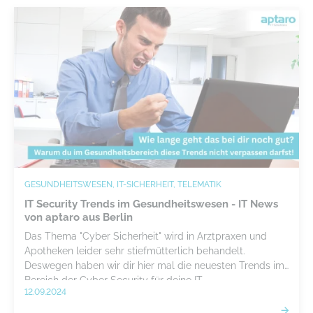
GESUNDHEITSWESEN, IT-SICHERHEIT, TELEMATIK
IT Security Trends im Gesundheitswesen - IT News
von aptaro aus Berlin
Das Thema "Cyber Sicherheit" wird in Arztpraxen und
Apotheken leider sehr stiefmütterlich behandelt.
Deswegen haben wir dir hier mal die neuesten Trends im
Bereich der Cyber Security für deine IT
12.09.2024
zusammengetragen.