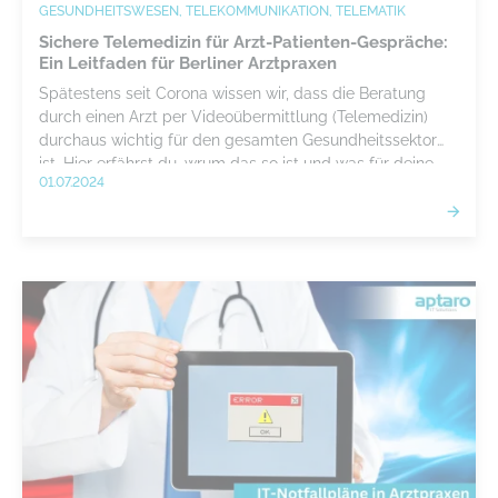
GESUNDHEITSWESEN, TELEKOMMUNIKATION, TELEMATIK
Sichere Telemedizin für Arzt-Patienten-Gespräche:
Ein Leitfaden für Berliner Arztpraxen
Spätestens seit Corona wissen wir, dass die Beratung
durch einen Arzt per Videoübermittlung (Telemedizin)
durchaus wichtig für den gesamten Gesundheitssektor
ist. Hier erfährst du, wrum das so ist und was für deine
01.07.2024
Praxis beachten musst.