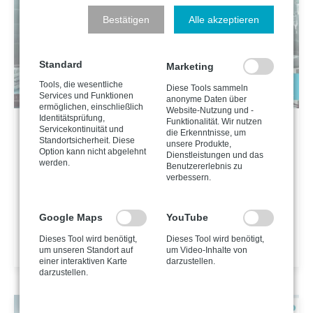
Bestätigen
Alle akzeptieren
Standard
Marketing
Tools, die wesentliche
Diese Tools sammeln
Services und Funktionen
anonyme Daten über
ermöglichen, einschließlich
Website-Nutzung und -
Identitätsprüfung,
Funktionalität. Wir nutzen
GESUNDHEITSWESEN, IT-SICHERHEIT
Servicekontinuität und
die Erkenntnisse, um
Standortsicherheit. Diese
Wie kann ich medizinische Geräte gegen
unsere Produkte,
Option kann nicht abgelehnt
Dienstleistungen und das
Hackerangriffe absichern?
werden.
Benutzererlebnis zu
Hacking betrifft nicht nur Server oder Arbeitsplätze in
verbessern.
mittelständischen Unternehmen! Im medizinischen
Kontext können Hacker außerdem sämtliche Geräte
Google Maps
YouTube
innerhalb eines Netzwerks kompromittieren und
17.02.2025
lahmlegen. Das ist kann dramatische Folgen haben!
Dieses Tool wird benötigt,
Dieses Tool wird benötigt,
um unseren Standort auf
um Video-Inhalte von
einer interaktiven Karte
darzustellen.
darzustellen.