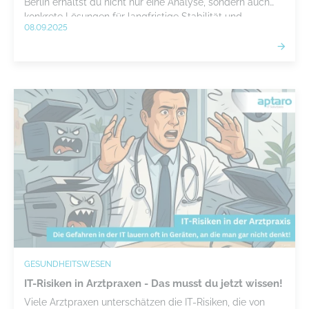
Berlin erhältst du nicht nur eine Analyse, sondern auch
konkrete Lösungen für langfristige Stabilität und
08.09.2025
Datenschutz.
GESUNDHEITSWESEN
IT-Risiken in Arztpraxen - Das musst du jetzt wissen!
Viele Arztpraxen unterschätzen die IT-Risiken, die von