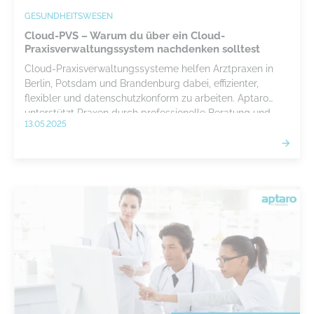
GESUNDHEITSWESEN
Cloud-PVS – Warum du über ein Cloud-
Praxisverwaltungssystem nachdenken solltest
Cloud-Praxisverwaltungssysteme helfen Arztpraxen in
Berlin, Potsdam und Brandenburg dabei, effizienter,
flexibler und datenschutzkonform zu arbeiten. Aptaro
unterstützt Praxen durch professionelle Beratung und
13.05.2025
Managed Services bei einem reibungslosen Umstieg in
die Cloud.