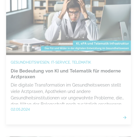
GESUNDHEITSWESEN, IT-SERVICE, TELEMATIK
Die Bedeutung von KI und Telematik für moderne
Arztpraxen
Die digitale Transformation im Gesundheitswesen stellt
viele Arztpraxen, Apotheken und andere
Gesundheitsinstitutionen vor ungewohnte Probleme, die
den Alltag der Belegschaft noch zusätzlich erschweren
02.05.2024
können. Der Einsatz der künstlichen Intelligenz könnte
eine immense Effizienzsteigerung bedeuten. Doch ist das
wirklich so gut? Wir zeigen Vor- und Nachteile auf.