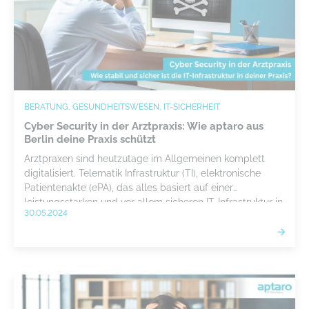
BERATUNG, GESUNDHEITSWESEN, IT-SICHERHEIT
Cyber Security in der Arztpraxis: Wie aptaro aus
Berlin deine Praxis schützt
Arztpraxen sind heutzutage im Allgemeinen komplett
digitalisiert. Telematik Infrastruktur (TI), elektronische
Patientenakte (ePA), das alles basiert auf einer
leistungsstarken und vor allem sicheren IT-Infrastruktur in
30.05.2024
deiner Praxis. Wir zeigen dir, was wir von aptaro in Berlin
diesbezüglich für dich tun können!