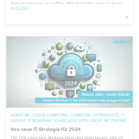
Entscheidungen zu treffen. Wer frühzeitig eine saubere
24.11.2025
Strategie entwickelt und KI strukturiert einführt, sichert
sich nachhaltige Wettbewerbsvorteile.
BERATUNG, CLOUD COMPUTING, COMPUTER, DATENSCHUTZ, IT-
SERVICE, IT-SICHERHEIT, KÜNSTLICHE INTELLIGENZ, NETZWERKE
Ihre neue IT-Strategie für 2024
Die Zeit zwischen Weihnachten und dem neuen Jahr ist