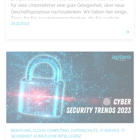
für viele Unternehmer eine gute Gelegenheit, über neue
Geschäftsprozesse nachzudenken. Wir haben hier einige
Tipps für Sie zusammengeschrieben, die Sie auch im
29.12.2023
neuen Jahr weiter nach vorne bringen können.
BERATUNG, CLOUD COMPUTING, DATENSCHUTZ, IT-SERVICE, IT-
SICHERHEIT, KÜNSTLICHE INTELLIGENZ