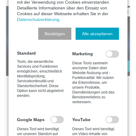
mit der Verwendung von Cookies einverstanden.
Detaillierte Informationen über den Einsatz von
Cookies auf dieser Webseite erhalten Sie in der
Datenschutzerklärung
.
Bestätigen
Alle akzeptieren
Standard
Marketing
Tools, die wesentliche
Diese Tools sammeln
Services und Funktionen
anonyme Daten über
ermöglichen, einschließlich
Website-Nutzung und -
Identitätsprüfung,
Funktionalität. Wir nutzen
Servicekontinuität und
die Erkenntnisse, um
IT-SICHERHEIT, KÜNSTLICHE INTELLIGENZ
Standortsicherheit. Diese
unsere Produkte,
Option kann nicht abgelehnt
Shadow-AI – Die Datenschutzverletzung, die kein
Dienstleistungen und das
werden.
Unternehmen auf dem Schirm hat
Benutzererlebnis zu
verbessern.
Shadow-AI entsteht, wenn Mitarbeiter KI Tools ohne
Freigabe nutzen und dabei unbewusst sensible Daten
nach außen tragen. Unternehmen riskieren dadurch
Google Maps
YouTube
Datenlecks, rechtliche Konsequenzen und den Verlust
Dieses Tool wird benötigt,
Dieses Tool wird benötigt,
01.12.2025
wichtiger Geschäftsgeheimnisse, wenn sie keine klare
um unseren Standort auf
um Video-Inhalte von