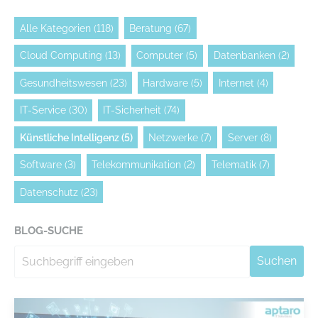
Alle Kategorien
(118)
Beratung
(67)
Cloud Computing
(13)
Computer
(5)
Datenbanken
(2)
Gesundheitswesen
(23)
Hardware
(5)
Internet
(4)
IT-Service
(30)
IT-Sicherheit
(74)
Künstliche Intelligenz
(5)
Netzwerke
(7)
Server
(8)
Software
(3)
Telekommunikation
(2)
Telematik
(7)
Datenschutz
(23)
BLOG-SUCHE
Suchen