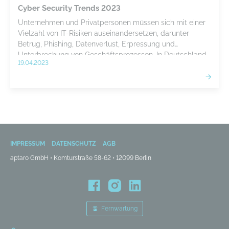
Cyber Security Trends 2023
Unternehmen und Privatpersonen müssen sich mit einer
Vielzahl von IT-Risiken auseinandersetzen, darunter
Betrug, Phishing, Datenverlust, Erpressung und
Unterbrechung von Geschäftsprozessen. In Deutschland
19.04.2023
gibt es täglich tausende Meldungen zu Cyberangriffen,
die auf den Diebstahl von sensiblen Informationen
abzielen. Das Thema Cybersecurity ist für Unternehmen
eine geschäftsgefährdende Angelegenheit, die weitere
Probleme wie die Verletzung von
Datenschutzbestimmungen verursachen kann.
IMPRESSUM
DATENSCHUTZ
AGB
aptaro GmbH • Komturstraße 58-62 • 12099 Berlin
Fernwartung