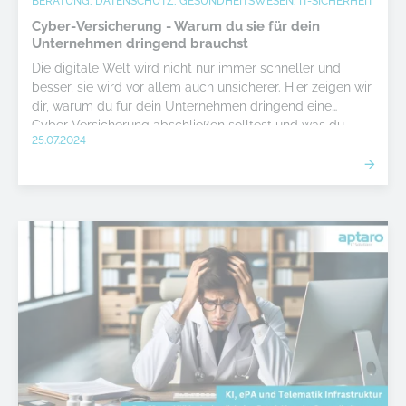
BERATUNG, DATENSCHUTZ, GESUNDHEITSWESEN, IT-SICHERHEIT
Cyber-Versicherung - Warum du sie für dein
Unternehmen dringend brauchst
Die digitale Welt wird nicht nur immer schneller und
besser, sie wird vor allem auch unsicherer. Hier zeigen wir
dir, warum du für dein Unternehmen dringend eine
Cyber-Versicherung abschließen solltest und was du
25.07.2024
dabei zu beachten hast.