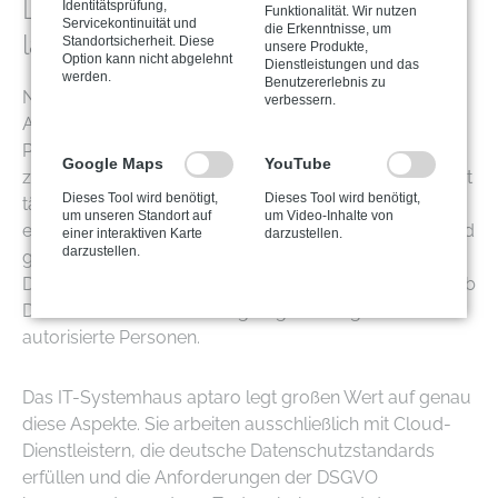
Lösungen für Arztpraxen und wie
Identitätsprüfung,
Funktionalität. Wir nutzen
Servicekontinuität und
die Erkenntnisse, um
lassen sie sich vermeiden?
Standortsicherheit. Diese
unsere Produkte,
Option kann nicht abgelehnt
Dienstleistungen und das
werden.
Benutzererlebnis zu
Natürlich ist keine Technologie vollkommen risikofrei.
verbessern.
Auch bei Cloud-Lösungen für Arztpraxen gibt es
Punkte, auf die du besonders achten solltest. Der
Google Maps
YouTube
zentrale Bereich ist dabei der Datenschutz. Du arbeitest
Dieses Tool wird benötigt,
Dieses Tool wird benötigt,
täglich mit sensiblen Informationen, und es ist
um unseren Standort auf
um Video-Inhalte von
entscheidend, dass diese auch in der Cloud umfassend
einer interaktiven Karte
darzustellen.
darzustellen.
geschützt sind. Dazu gehören verschlüsselte
Datenübertragung, gesicherte Rechenzentren innerhalb
Deutschlands und ein klar geregelter Zugriff für
autorisierte Personen.
Das IT-Systemhaus aptaro legt großen Wert auf genau
diese Aspekte. Sie arbeiten ausschließlich mit Cloud-
Dienstleistern, die deutsche Datenschutzstandards
erfüllen und die Anforderungen der DSGVO