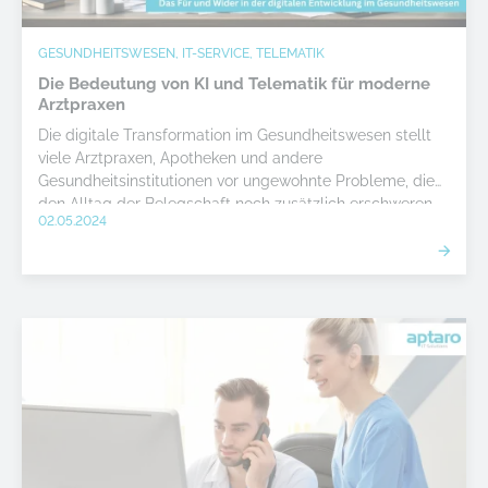
GESUNDHEITSWESEN, IT-SERVICE, TELEMATIK
Die Bedeutung von KI und Telematik für moderne
Arztpraxen
Die digitale Transformation im Gesundheitswesen stellt
viele Arztpraxen, Apotheken und andere
Gesundheitsinstitutionen vor ungewohnte Probleme, die
den Alltag der Belegschaft noch zusätzlich erschweren
02.05.2024
können. Der Einsatz der künstlichen Intelligenz könnte
eine immense Effizienzsteigerung bedeuten. Doch ist das
wirklich so gut? Wir zeigen Vor- und Nachteile auf.