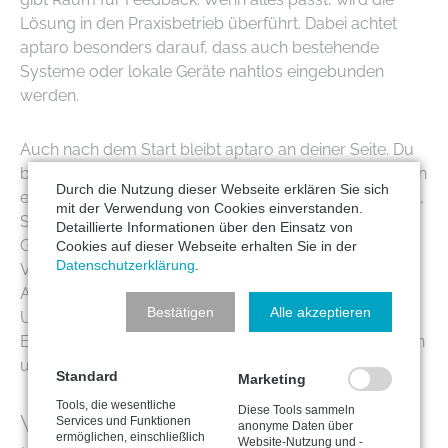
Lösung in den Praxisbetrieb überführt. Dabei achtet
aptaro besonders darauf, dass auch bestehende
Systeme oder lokale Geräte nahtlos eingebunden
werden.
Auch nach dem Start bleibt aptaro an deiner Seite. Du
bekommst nicht einfach eine Cloud hingestellt, sondern
Durch die Nutzung dieser Webseite erklären Sie sich
echten Managed Service. Das bedeutet, dass Wartung,
mit der Verwendung von Cookies einverstanden.
Sicherheit und Updates nicht mehr deine Sorge sind.
Detaillierte Informationen über den Einsatz von
Gleichzeitig steht dir ein Ansprechpartner zur
Cookies auf dieser Webseite erhalten Sie in der
Datenschutzerklärung
.
Verfügung, wenn Fragen auftauchen oder sich
Anforderungen ändern. So wird aus einer IT-
Bestätigen
Alle akzeptieren
Umstellung kein Stressfaktor, sondern eine echte
Entlastung für deine Praxis – technisch, organisatorisch
und ganz praktisch im Alltag.
Standard
Marketing
Tools, die wesentliche
Diese Tools sammeln
Welche Risiken gibt es bei Cloud-
Services und Funktionen
anonyme Daten über
ermöglichen, einschließlich
Website-Nutzung und -