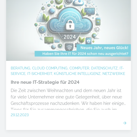
BERATUNG, CLOUD COMPUTING, COMPUTER, DATENSCHUTZ, IT-
SERVICE, IT-SICHERHEIT, KÜNSTLICHE INTELLIGENZ, NETZWERKE
Ihre neue IT-Strategie für 2024
Die Zeit zwischen Weihnachten und dem neuen Jahr ist
für viele Unternehmer eine gute Gelegenheit, über neue
Geschäftsprozesse nachzudenken. Wir haben hier einige
Tipps für Sie zusammengeschrieben, die Sie auch im
29.12.2023
neuen Jahr weiter nach vorne bringen können.