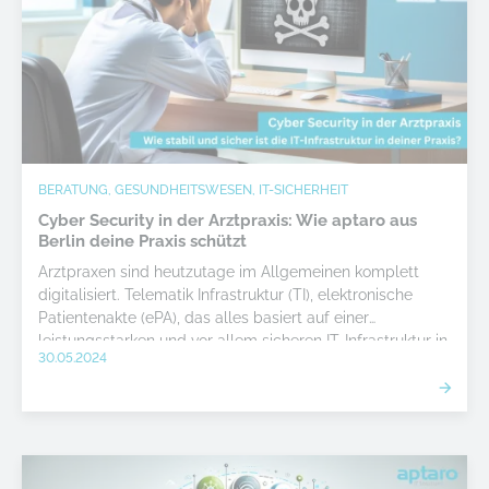
BERATUNG, GESUNDHEITSWESEN, IT-SICHERHEIT
Cyber Security in der Arztpraxis: Wie aptaro aus
Berlin deine Praxis schützt
Arztpraxen sind heutzutage im Allgemeinen komplett
digitalisiert. Telematik Infrastruktur (TI), elektronische
Patientenakte (ePA), das alles basiert auf einer
leistungsstarken und vor allem sicheren IT-Infrastruktur in
30.05.2024
deiner Praxis. Wir zeigen dir, was wir von aptaro in Berlin
diesbezüglich für dich tun können!