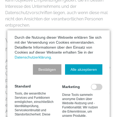
kann objektive Empfehlungen geben, die im besten
Interesse des Unternehmens und der
Datenschutzvorschriften liegen, auch wenn diese mal
nicht den Ansichten der verantwortlichen Personen
entsprechen.
Durch die Nutzung dieser Webseite erklären Sie sich
Was ist mit Drittanbietern, die Sie
mit der Verwendung von Cookies einverstanden.
nutzen?
Detaillierte Informationen über den Einsatz von
Cookies auf dieser Webseite erhalten Sie in der
Datenschutzerklärung
.
Als verantwortungsvolle und umsichtige
Datenschutzexperten steht selbstverständlich auch die
Bestätigen
Alle akzeptieren
Überprüfung von Drittanbietern und Partnern, die mit
personenbezogenen Daten des Unternehmens
arbeiten, im Fokus unseres Handelns. Viele
Standard
Marketing
Unternehmen arbeiten mit Drittanbietern oder Partnern
Tools, die wesentliche
Diese Tools sammeln
Services und Funktionen
zusammen, um bestimmte Dienstleistungen zu
anonyme Daten über
ermöglichen, einschließlich
Website-Nutzung und -
erbringen. Hierzu zählen unter anderem Cloud-
Identitätsprüfung,
Funktionalität. Wir nutzen
Servicekontinuität und
Anbieter, Marketing- oder Werbeagenturen oder
die Erkenntnisse, um
Standortsicherheit. Diese
unsere Produkte,