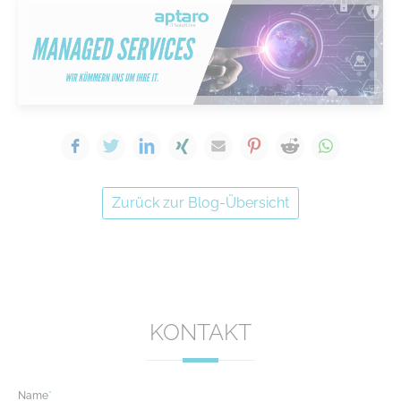
Facebook
Twitter
LinkedIn
Xing
E-mail
Pinterest
Reddit
WhatsA
Zurück zur Blog-Übersicht
KONTAKT
Name
*