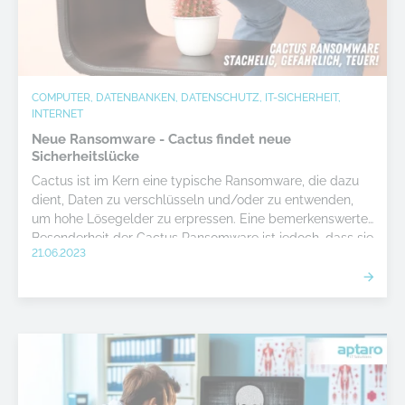
COMPUTER, DATENBANKEN, DATENSCHUTZ, IT-SICHERHEIT,
INTERNET
Neue Ransomware - Cactus findet neue
Sicherheitslücke
Cactus ist im Kern eine typische Ransomware, die dazu
dient, Daten zu verschlüsseln und/oder zu entwenden,
um hohe Lösegelder zu erpressen. Eine bemerkenswerte
Besonderheit der Cactus Ransomware ist jedoch, dass sie
21.06.2023
sich selbst verschlüsselt, um von Antivirus-Programmen
nicht erkannt zu werden.