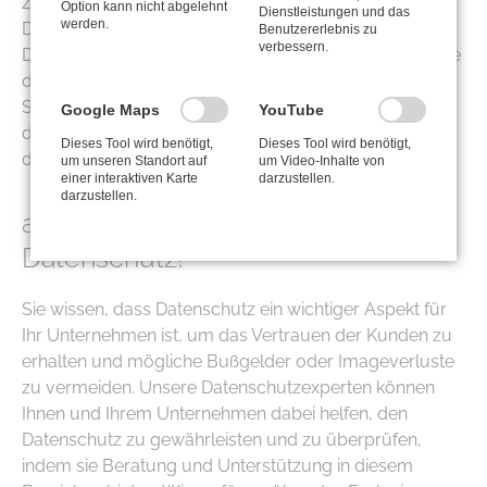
Zahlungsabwickler wie PayPal, Klarna usw. Diese
Option kann nicht abgelehnt
Dienstleistungen und das
werden.
Drittanbieter können Zugang zu personenbezogenen
Benutzererlebnis zu
verbessern.
Daten haben und es ist wichtig sicherzustellen, dass sie
den Datenschutzvorschriften entsprechen. IT
Systemhäuser können diese Überprüfungen
Google Maps
YouTube
durchführen und sicherstellen, dass die Drittanbieter
Dieses Tool wird benötigt,
Dieses Tool wird benötigt,
den Datenschutzanforderungen entsprechen.
um unseren Standort auf
um Video-Inhalte von
einer interaktiven Karte
darzustellen.
darzustellen.
aptaro kümmert sich um Ihren
Datenschutz!
Sie wissen, dass Datenschutz ein wichtiger Aspekt für
Ihr Unternehmen ist, um das Vertrauen der Kunden zu
erhalten und mögliche Bußgelder oder Imageverluste
zu vermeiden. Unsere Datenschutzexperten können
Ihnen und Ihrem Unternehmen dabei helfen, den
Datenschutz zu gewährleisten und zu überprüfen,
indem sie Beratung und Unterstützung in diesem