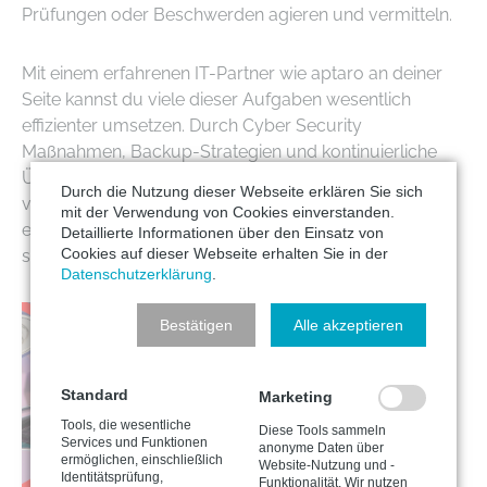
Prüfungen oder Beschwerden agieren und vermitteln.
Mit einem erfahrenen IT-Partner wie aptaro an deiner
Seite kannst du viele dieser Aufgaben wesentlich
effizienter umsetzen. Durch Cyber Security
Maßnahmen, Backup-Strategien und kontinuierliche
Überwachung deiner IT-Systeme bleibt deine Praxis
Durch die Nutzung dieser Webseite erklären Sie sich
vor Datenlecks und Cyberangriffen geschützt – ein
mit der Verwendung von Cookies einverstanden.
entscheidender Vorteil, wenn es um den Schutz
Detaillierte Informationen über den Einsatz von
Cookies auf dieser Webseite erhalten Sie in der
sensibler Patientendaten geht.
Datenschutzerklärung
.
Bestätigen
Alle akzeptieren
Standard
Marketing
Tools, die wesentliche
Diese Tools sammeln
Services und Funktionen
anonyme Daten über
ermöglichen, einschließlich
Website-Nutzung und -
Identitätsprüfung,
Funktionalität. Wir nutzen