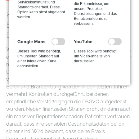
Servicekontinuität und
die Erkenntnisse, um
Standortsicherheit. Diese
unsere Produkte,
Option kann nicht abgelehnt
Konsequenzen bei Nicht-
Dienstleistungen und das
werden.
Benutzererlebnis zu
Bestellung eines
verbessern.
Datenschutzbeauftragten
Google Maps
YouTube
Wenn du als Betreiber einer Arztpraxis verpflichtet bist,
Dieses Tool wird benötigt,
Dieses Tool wird benötigt,
um unseren Standort auf
um Video-Inhalte von
einen Datenschutzbeauftragten zu benennen, dies aber
einer interaktiven Karte
darzustellen.
nicht tust, kann das
erhebliche Folgen
haben. Die
darzustellen.
Datenschutzbehörden können hohe Bußgelder
verhängen – und das passiert nicht selten. Gerade in
Berlin und Brandenburg wurden in den letzten Jahren
vermehrt Kontrollen durchgeführt, bei denen
empfindliche Verstöße gegen die DSGVO aufgedeckt
wurden. Neben finanziellen Strafen droht dir dann auch
ein massiver Reputationsschaden. Patienten vertrauen
darauf, dass ihre sensiblen Gesundheitsdaten bei dir
sicher sind. Wird bekannt, dass deine Praxis
Datenschutzmängel hat, kann das deine