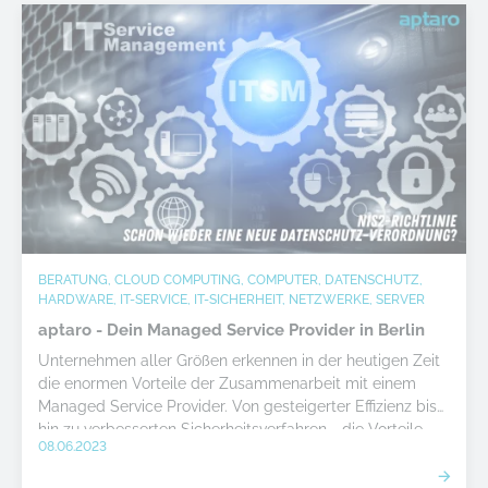
BERATUNG, CLOUD COMPUTING, COMPUTER, DATENSCHUTZ,
HARDWARE, IT-SERVICE, IT-SICHERHEIT, NETZWERKE, SERVER
aptaro - Dein Managed Service Provider in Berlin
Unternehmen aller Größen erkennen in der heutigen Zeit
die enormen Vorteile der Zusammenarbeit mit einem
Managed Service Provider. Von gesteigerter Effizienz bis
hin zu verbesserten Sicherheitsverfahren - die Vorteile
08.06.2023
sind unbestritten. Wenn Sie notwendige Arbeiten an Ihrer
IT an einen zuverlässigen und kompetenten MSP