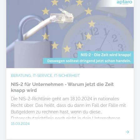
BERATUNG, IT-SERVICE, IT-SICHERHEIT
NIS-2 für Unternehmen - Warum jetzt die Zeit
knapp wird
Die NIS-2-Richtlinie geht am 18.10.2024 in nationales
Recht über. Das heißt, dass du dann im Fall der Fälle mit
Bußgeldern zu rechnen hast, wenn du diese
Datenschutzrichtlinie noch nicht in dein Unternehmen
15.03.2024
implementiert haben solltest. Warum du jetzt schon
handeln solltest, kannst du in diesem Artikel lesen.