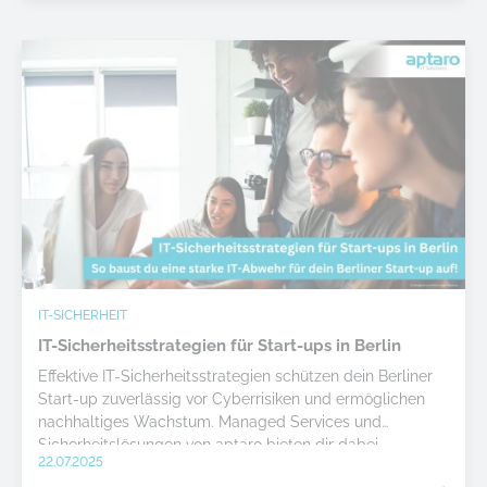
IT-SICHERHEIT
IT-Sicherheitsstrategien für Start-ups in Berlin
Effektive IT-Sicherheitsstrategien schützen dein Berliner
Start-up zuverlässig vor Cyberrisiken und ermöglichen
nachhaltiges Wachstum. Managed Services und
Sicherheitslösungen von aptaro bieten dir dabei
22.07.2025
kompetente Unterstützung.