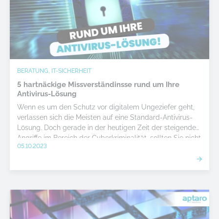
BERATUNG, IT-SICHERHEIT
5 hartnäckige Missverständinsse rund um Ihre
Antivirus-Lösung
Wenn es um den Schutz vor digitalem Ungeziefer geht,
verlassen sich die Meisten auf eine Standard-Antivirus-
Lösung. Doch gerade in der heutigen Zeit der steigenden
Angriffe im Bereich der Cyberkriminalität, sollten Sie nicht
05.10.2023
allzu leichtsinnig mit der Sicherheit Ihrer IT umgehen.
Lesen Sie hier die 5 häufigsten Missverständnisse rund
um Ihre Antivirus-Lösung.