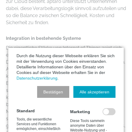
zur Cloud besteht. aptaro unterstützt Unternehmen
dabei, diese Verarbeitungslogik sinnvoll aufzuteilen und
so die Balance zwischen Schnelligkeit, Kosten und
Sicherheit zu finden.
Integration in bestehende Systeme
Die eigentliche Stärke von Internet of Things zeigt sich
erst, wenn Daten in ERP, Wartungssysteme oder
Durch die Nutzung dieser Webseite erklären Sie sich
mit der Verwendung von Cookies einverstanden.
Dashboards fließen. Doch hier entstehen oft Reibungen.
Detaillierte Informationen über den Einsatz von
Alte Softwarelandschaften sind nicht immer
Cookies auf dieser Webseite erhalten Sie in der
kompatibel, und Schnittstellen werden schnell zu
Datenschutzerklärung
.
Engpässen. Eine professionelle IT-Begleitung stellt
sicher, dass Daten nicht nur gesammelt, sondern
Bestätigen
Alle akzeptieren
kontextualisiert und nutzbar gemacht werden. Das
bedeutet Mappings, Rechtekonzepte und ein
Standard
Monitoring, das dir jederzeit zeigt, ob Datenströme
Marketing
stabil laufen. Unternehmen, die diesen Schritt sauber
Tools, die wesentliche
Diese Tools sammeln
Services und Funktionen
gestalten, erhalten eine zuverlässige Informationsbasis,
anonyme Daten über
ermöglichen, einschließlich
Website-Nutzung und -