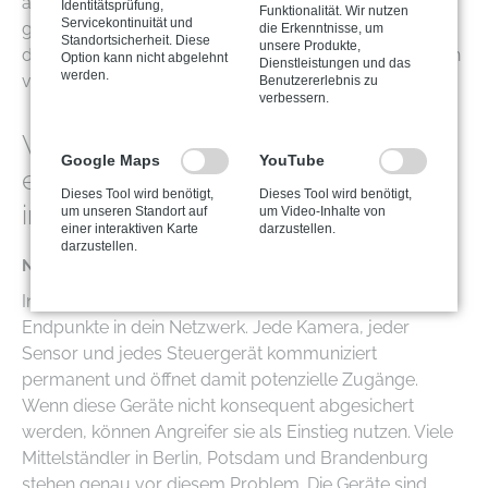
auf der Entscheidungen schneller und sicherer
Identitätsprüfung,
Funktionalität. Wir nutzen
Servicekontinuität und
getroffen werden können. aptaro sorgt dafür, dass
die Erkenntnisse, um
Standortsicherheit. Diese
unsere Produkte,
diese Integration strukturiert und wartbar bleibt, statt in
Option kann nicht abgelehnt
Dienstleistungen und das
werden.
vielen kleinen Baustellen zu enden.
Benutzererlebnis zu
verbessern.
Welche Sicherheitsrisiken
Google Maps
YouTube
entstehen durch Internet of Things
Dieses Tool wird benötigt,
Dieses Tool wird benötigt,
im Unternehmen?
um unseren Standort auf
um Video-Inhalte von
einer interaktiven Karte
darzustellen.
darzustellen.
Neue Angriffsflächen erkennen
Internet of Things bringt eine Vielzahl zusätzlicher
Endpunkte in dein Netzwerk. Jede Kamera, jeder
Sensor und jedes Steuergerät kommuniziert
permanent und öffnet damit potenzielle Zugänge.
Wenn diese Geräte nicht konsequent abgesichert
werden, können Angreifer sie als Einstieg nutzen. Viele
Mittelständler in Berlin, Potsdam und Brandenburg
stehen genau vor diesem Problem. Die Geräte sind