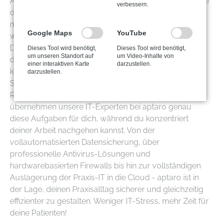
Arbeitsabläufe erfordert auch eine gewisse Hingabe für
verbessern.
die digitalen Bedürfnisse deiner Praxis. Auch hier
müssen Updates und Datensicherungen gemacht
Google Maps
YouTube
werden, die ebenfalls bestimmten Vorschriften der
DSGVO genügen müssen. Damit du dich mehr auf
Dieses Tool wird benötigt,
Dieses Tool wird benötigt,
um unseren Standort auf
um Video-Inhalte von
deine Patienten und auf deine Praxisabläufe
einer interaktiven Karte
darzustellen.
konzentrieren kannst, bieten wir dir unsere Managed
darzustellen.
Services an, die dir sämtliche Wartungs- und
Reparaturarbeiten vollständig abnehmen können. So
übernehmen unsere IT-Experten bei aptaro genau
diese Aufgaben für dich, während du konzentriert
deiner Arbeit nachgehen kannst. Von der
vollautomatisierten Datensicherung, über
professionelle Antivirus-Lösungen und
hardwarebasierten Firewalls bis hin zur vollständigen
Auslagerung der Praxis-IT in die Cloud - aptaro ist in
der Lage, deinen Praxisalltag sicherer und gleichzeitig
effizienter zu gestalten. Weniger IT-Stress, mehr Zeit für
deine Patienten!