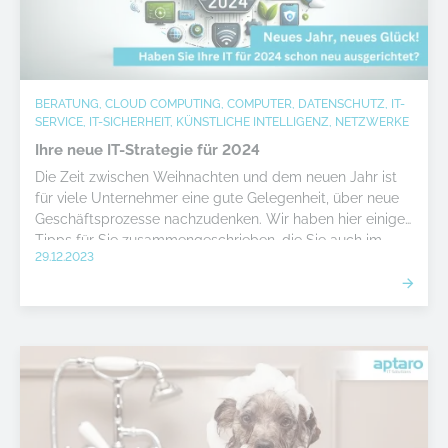
BERATUNG, CLOUD COMPUTING, COMPUTER, DATENSCHUTZ, IT-
SERVICE, IT-SICHERHEIT, KÜNSTLICHE INTELLIGENZ, NETZWERKE
Ihre neue IT-Strategie für 2024
Die Zeit zwischen Weihnachten und dem neuen Jahr ist
für viele Unternehmer eine gute Gelegenheit, über neue
Geschäftsprozesse nachzudenken. Wir haben hier einige
Tipps für Sie zusammengeschrieben, die Sie auch im
29.12.2023
neuen Jahr weiter nach vorne bringen können.