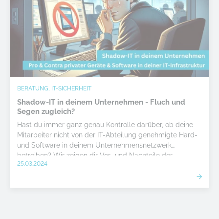
BERATUNG, IT-SICHERHEIT
Shadow-IT in deinem Unternehmen - Fluch und
Segen zugleich?
Hast du immer ganz genau Kontrolle darüber, ob deine
Mitarbeiter nicht von der IT-Abteilung genehmigte Hard-
und Software in deinem Unternehmensnetzwerk
betreiben? Wir zeigen dir Vor- und Nachteile der
25.03.2024
sogenannten Shadow-IT.