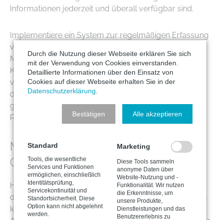
Informationen jederzeit und überall verfügbar sind.
Implementiere ein System zur regelmäßigen Erfassung
von Feedback sowohl von Patienten als auch von
Durch die Nutzung dieser Webseite erklären Sie sich
Mitarbeitern. Dies hilft dabei, Schwachstellen in der
mit der Verwendung von Cookies einverstanden.
Kommunikation zu identifizieren und kontinuierlich zu
Detaillierte Informationen über den Einsatz von
Cookies auf dieser Webseite erhalten Sie in der
verbessern. Durch Umfragen, Feedback-Boxen und
Datenschutzerklärung
.
direkte Gespräche können wertvolle Einblicke
gewonnen werden, die zur Optimierung der
Bestätigen
Alle akzeptieren
Praxisabläufe beitragen.
Managed Services zur Praxis-
Standard
Marketing
Optimierung
Tools, die wesentliche
Diese Tools sammeln
Services und Funktionen
anonyme Daten über
ermöglichen, einschließlich
Website-Nutzung und -
Identitätsprüfung,
Hast du schon mal darüber nachgedacht, wie dich
Funktionalität. Wir nutzen
Servicekontinuität und
die Erkenntnisse, um
deine IT von deinem eigentlichen Praxisalltag ablenken
Standortsicherheit. Diese
unsere Produkte,
Option kann nicht abgelehnt
kann? Die zunehmende Digitalisierung sämtlicher
Dienstleistungen und das
werden.
Benutzererlebnis zu