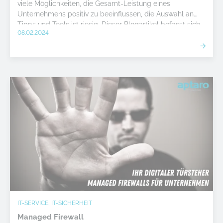
viele Möglichkeiten, die Gesamt-Leistung eines
Unternehmens positiv zu beeinflussen, die Auswahl an
Tipps und Tools ist riesig. Dieser Blogartikel befasst sich
08.02.2024
mit der sogenannten "Latenzoptimierung" innerhalb einer
Unternehmens-IT, welche Ihnen am Ende einen klaren
Wettbewerbsvorteil schenken kann.
IT-SERVICE, IT-SICHERHEIT
Managed Firewall