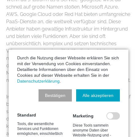
schnell auf große Namen stoßen. Microsoft Azure,
AWS, Google Cloud oder Red Hat bieten umfangreiche
PaaS-Dienste an, die weltweit verfügbar sind. Diese
Anbieter haben gewaltige Infrastruktur im Hintergrund
und bieten viele Funktionen. Aber sie sind oft
unübersichtlich, komplex und setzen technisches
Wissen voraus, das in mittelständischen Unternehmen
nicht immer vorhanden ist. Genau das ist der Punkt, an
Durch die Nutzung dieser Webseite erklären Sie sich
mit der Verwendung von Cookies einverstanden.
dem viele Unternehmen irgendwann feststecken. Die
Detaillierte Informationen über den Einsatz von
Möglichkeiten sind da, aber niemand weiß genau, wie
Cookies auf dieser Webseite erhalten Sie in der
man sie wirklich nutzt, geschweige denn sicher betreibt.
Datenschutzerklärung
.
Bestätigen
Alle akzeptieren
In Berlin gibt es aber auch kleinere Anbieter, die sich auf
bestimmte Branchen oder Anwendungsfälle
spezialisiert haben. Und mit aptaro hast du zusätzlich
Standard
Marketing
die Chance, das Beste aus beiden Welten zu
Tools, die wesentliche
Diese Tools sammeln
kombinieren. Du kannst mit globalen Plattformen
Services und Funktionen
anonyme Daten über
arbeiten, hast aber ein regionales IT-Systemhaus an
ermöglichen, einschließlich
Website-Nutzung und -