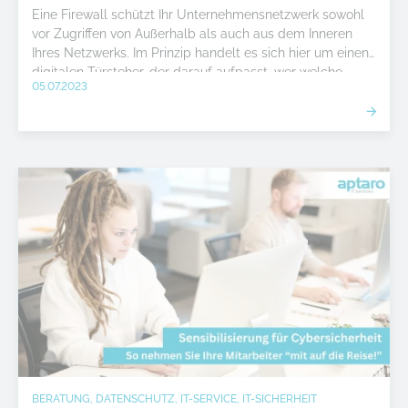
Eine Firewall schützt Ihr Unternehmensnetzwerk sowohl
vor Zugriffen von Außerhalb als auch aus dem Inneren
Ihres Netzwerks. Im Prinzip handelt es sich hier um einen
digitalen Türsteher, der darauf aufpasst, wer welche
05.07.2023
Zugriffe erhält. Was genau diese Firewall Lösung für Ihr
Unternehmen leisten kann und warum jedes
Unternehmen so eine Firewall haben sollte, erfahren Sie
in diesem Artikel.
BERATUNG, DATENSCHUTZ, IT-SERVICE, IT-SICHERHEIT