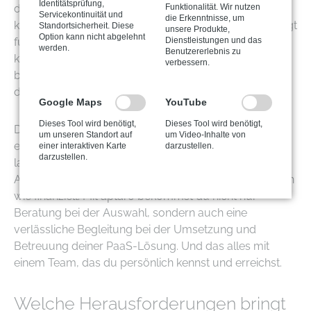
Identitätsprüfung,
Funktionalität. Wir nutzen
deiner Seite, das dir die Komplexität abnimmt. aptaro
Servicekontinuität und
die Erkenntnisse, um
kennt sich mit der Integration dieser Systeme aus, sorgt
Standortsicherheit. Diese
unsere Produkte,
Option kann nicht abgelehnt
Dienstleistungen und das
für die Absicherung deiner Anwendungen und
werden.
Benutzererlebnis zu
kümmert sich auch um die Verbindung zu deinen
verbessern.
bestehenden Systemen, egal ob on-premises oder in
der Cloud.
Google Maps
YouTube
Dieses Tool wird benötigt,
Dieses Tool wird benötigt,
Das ist besonders dann entscheidend, wenn du nicht
um unseren Standort auf
um Video-Inhalte von
einfach nur ein Projekt umsetzen willst, sondern
einer interaktiven Karte
darzustellen.
darzustellen.
langfristig planen möchtest. Denn ein falsch gewählter
Anbieter kann dich später in die Enge treiben, technisch
wie finanziell. Mit aptaro bekommst du nicht nur
Beratung bei der Auswahl, sondern auch eine
verlässliche Begleitung bei der Umsetzung und
Betreuung deiner PaaS-Lösung. Und das alles mit
einem Team, das du persönlich kennst und erreichst.
Welche Herausforderungen bringt