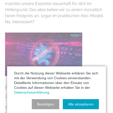
machen unsere Experten dauerhaft für dich im
Hintergrund. Das alles bieten wir zu einem monatlich
fairen Festpreis an, sogar im praktischen Abo-Modell.
Na, interessiert?
Durch die Nutzung dieser Webseite erklären Sie sich
mit der Verwendung von Cookies einverstanden.
Detaillierte Informationen über den Einsatz von
Reaktion im Ernstfall: Lösegeld
Cookies auf dieser Webseite erhalten Sie in der
Datenschutzerklärung
.
zahlen oder nicht?
Bestätigen
Alle akzeptieren
Sollte es dennoch zu einem Ransomware-Angriff