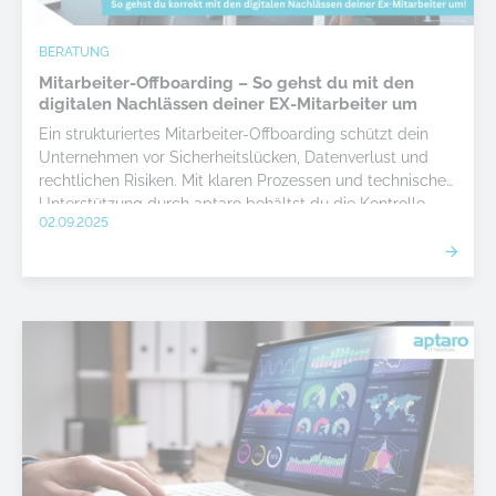
BERATUNG
Mitarbeiter-Offboarding – So gehst du mit den
digitalen Nachlässen deiner EX-Mitarbeiter um
Ein strukturiertes Mitarbeiter-Offboarding schützt dein
Unternehmen vor Sicherheitslücken, Datenverlust und
rechtlichen Risiken. Mit klaren Prozessen und technischer
Unterstützung durch aptaro behältst du die Kontrolle
02.09.2025
über digitale Nachlässe und sorgst für einen
professionellen Übergang.