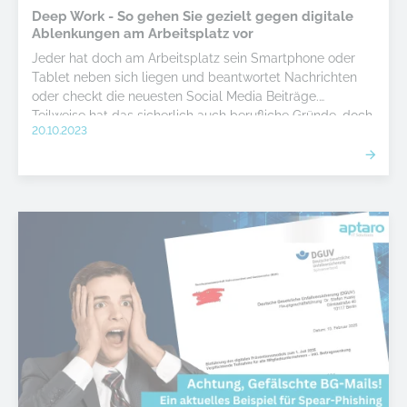
Deep Work - So gehen Sie gezielt gegen digitale
Ablenkungen am Arbeitsplatz vor
Jeder hat doch am Arbeitsplatz sein Smartphone oder
Tablet neben sich liegen und beantwortet Nachrichten
oder checkt die neuesten Social Media Beiträge.
Teilweise hat das sicherlich auch berufliche Gründe, doch
20.10.2023
Hand aufs Herz: Sind das wirklich lebenswichtige Infos,
die da Ihnen vorbeiziehen? Wir zeigen Ihnen heute, wie
Sie mit "Deep Work" Ihre Arbeit noch konzentrierter und
effektiver gestalten können.