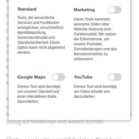
kommen, stehst du vor der schwierigen Entscheidung,
ob du das geforderte Lösegeld zahlst oder nicht.
Standard
Marketing
Experten und Behörden raten in der Regel davon ab,
Tools, die wesentliche
Diese Tools sammeln
da selbst eine Zahlung keine Garantie bietet, dass die
Services und Funktionen
anonyme Daten über
ermöglichen, einschließlich
Website-Nutzung und -
Daten wirklich entschlüsselt werden. Zudem setzt du
Identitätsprüfung,
Funktionalität. Wir nutzen
damit ein Zeichen, dass sich solche Angriffe lohnen,
Servicekontinuität und
die Erkenntnisse, um
Standortsicherheit. Diese
unsere Produkte,
was zu weiteren Erpressungsversuchen führen könnte.
Option kann nicht abgelehnt
Dienstleistungen und das
Stattdessen solltest du dich an die zuständigen
werden.
Benutzererlebnis zu
verbessern.
Behörden wenden und, falls möglich, spezialisierte IT-
Forensiker hinzuziehen, um die Ransomware zu
identifizieren und geeignete Gegenmaßnahmen zu
Google Maps
YouTube
ergreifen.
Dieses Tool wird benötigt,
Dieses Tool wird benötigt,
um unseren Standort auf
um Video-Inhalte von
einer interaktiven Karte
darzustellen.
Natürlich sind auch die Experten von aptaro für dich
darzustellen.
da, wenn du mal in Not geraten solltest. Egal was du
tust, ruf zuerst einmal uns an. Wir beraten dich gerne in
Bezug auf Reaktionen und weitere Schritte.