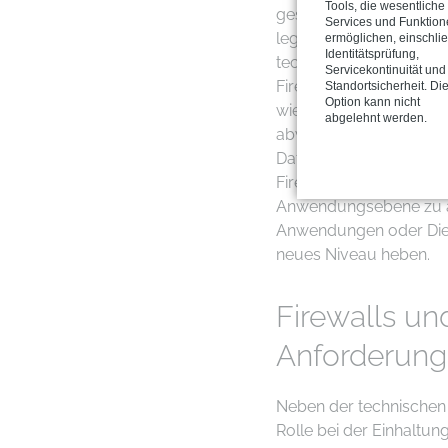
Tools, die wesentliche
gesamten Verbindung. 
Services und Funktio
legitim ist oder möglich
ermöglichen, einschlie
Identitätsprüfung,
technologische Meilens
Servicekontinuität und
Firewalls. Diese Syste
Standortsicherheit. Di
Option kann nicht
wie Intrusion Preventio
abgelehnt werden.
abwehren können, sowie
Datenpakets auf potenz
Firewalls bieten darübe
Anwendungsebene zu ana
Anwendungen oder Diens
neues Niveau heben.
Firewalls un
Anforderun
Neben der technischen 
Rolle bei der Einhaltun