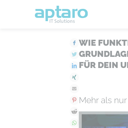
WIE FUNKTI
Facebook
GRUNDLAGE
Twitter
FÜR DEIN 
LinkedIn
Xing
E-mail
Mehr als nur 
Pinterest
Reddit
WhatsApp