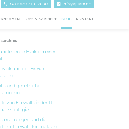
+49 (0)30 3110 2000
info@aptaro.de
ERNEHMEN
JOBS & KARRIERE
BLOG
KONTAKT
rzeichnis
rundlegende Funktion einer
ll
twicklung der Firewall-
ologie
lls und gesetzliche
derungen
lle von Firewalls in der IT-
heitsstrategie
sforderungen und die
ft der Firewall-Technologie