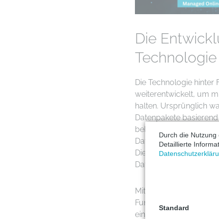
Die Entwickl
Technologie
Die Technologie hinter F
weiterentwickelt, um 
halten. Ursprünglich wa
Datenpakete basierend au
bekannten Firewalls be
Durch die Nutzung 
Datenpakets, wie zum B
Detaillierte Inform
Diese Technologie war 
Datenschutzerklär
Datenkommunikation nic
Mit der Einführung von 
Funktionalität erheblich
Standard
einzelne Datenpakete, 