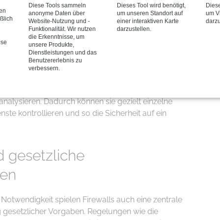
Diese Tools sammeln
Dieses Tool wird benötigt,
Diese
Dadurch können sie erkennen, ob eine Anfrage
nen
anonyme Daten über
um unseren Standort auf
um Vi
erweise Teil eines Angriffs. Der nächste
ßlich
Website-Nutzung und -
einer interaktiven Karte
darzu
Funktionalität. Wir nutzen
darzustellen.
tein waren die sogenannten Next-Generation
die Erkenntnisse, um
me integrieren zusätzliche Sicherheitsmechanismen
ese
unsere Produkte,
Dienstleistungen und das
n Systems, die Angriffe in Echtzeit erkennen und
Benutzererlebnis zu
 Deep Packet Inspection, mit der der Inhalt eines
verbessern.
ielle Bedrohungen überprüft wird. Next-Generation
r hinaus die Möglichkeit, den Datenverkehr auf
lysieren. Dadurch können sie gezielt einzelne
te kontrollieren und so die Sicherheit auf ein
d gesetzliche
gen
Notwendigkeit spielen Firewalls auch eine zentrale
g gesetzlicher Vorgaben. Regelungen wie die