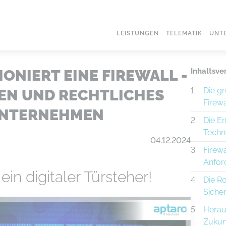
LEISTUNGEN
TELEMATIK
UNT
ONIERT EINE FIREWALL -
Inhaltsve
Die g
N UND RECHTLICHES
Firewa
UNTERNEHMEN
Die En
Techn
04.12.2024
Firewa
Anfor
ein digitaler Türsteher!
Die Ro
Sicher
Herau
Zukun