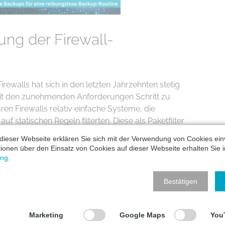
ung der Firewall-
irewalls hat sich in den letzten Jahrzehnten stetig
mit den zunehmenden Anforderungen Schritt zu
ren Firewalls relativ einfache Systeme, die
f statischen Regeln filterten. Diese als Paketfilter
trachteten lediglich bestimmte Eigenschaften eines
dieser Webseite erklären Sie sich mit der Verwendung von Cookies ein
eispiel die IP-Adresse oder den verwendeten Port.
ationen über den Einsatz von Cookies auf dieser Webseite erhalten Sie i
jedoch begrenzt, da sie den Kontext der
ung
.
ht berücksichtigte.
Bestätigen
Stateful Inspection Firewalls wurde die
 erweitert. Diese Systeme analysieren nicht nur
Marketing
Google Maps
You
sondern verfolgen auch den Zustand einer