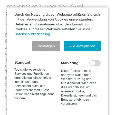
Implementierung der Zwei-
Faktoren-Authentifizierung in Ihrem
Durch die Nutzung dieser Webseite erklären Sie sich
mit der Verwendung von Cookies einverstanden.
Unternehmen
Detaillierte Informationen über den Einsatz von
Cookies auf dieser Webseite erhalten Sie in der
Datenschutzerklärung
.
Die Integration von 2FA bedarf einer durchdachten
Planung. Unternehmen müssen die für sie passende
Bestätigen
Alle akzeptieren
Zweitfaktor-Option wählen, die von SMS-Codes, über
mobile Anwendungen bis hin zu biometrischen
Techniken reichen kann. Eine Schlüsselrolle spielt auch
Standard
Marketing
die Schulung der Mitarbeiter im Umgang mit dieser
Tools, die wesentliche
Diese Tools sammeln
Technologie. Unsere Experten bei aptaro stehen Ihnen
Services und Funktionen
anonyme Daten über
mit unseren Cyber-Sicherheitsexperten zur Seite, um
ermöglichen, einschließlich
Website-Nutzung und -
Identitätsprüfung,
Funktionalität. Wir nutzen
Sie bei der Implementierung von 2FA zu unterstützen.
Servicekontinuität und
die Erkenntnisse, um
Fragen Sie uns einfach nach der besten Lösung für Ihr
Standortsicherheit. Diese
unsere Produkte,
Option kann nicht abgelehnt
Dienstleistungen und das
Unternehmen.
werden.
Benutzererlebnis zu
verbessern.
Digitale