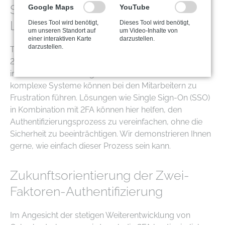
Sicherheitsherausforderungen und
Google Maps
YouTube
Lösungsansätze
Dieses Tool wird benötigt,
Dieses Tool wird benötigt,
um unseren Standort auf
um Video-Inhalte von
einer interaktiven Karte
darzustellen.
darzustellen.
Trotz der vielfältigen Vorteile kann die Einführung von
2FA auch Herausforderungen mit sich bringen,
insbesondere in Bezug auf Benutzerfreundlichkeit. Zu
komplexe Systeme können bei den Mitarbeitern zu
Frustration führen. Lösungen wie Single Sign-On (SSO)
in Kombination mit 2FA können hier helfen, den
Authentifizierungsprozess zu vereinfachen, ohne die
Sicherheit zu beeinträchtigen. Wir demonstrieren Ihnen
gerne, wie einfach dieser Prozess sein kann.
Zukunftsorientierung der Zwei-
Faktoren-Authentifizierung
Im Angesicht der stetigen Weiterentwicklung von