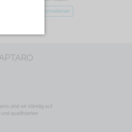
weitere Informationen
I APTARO
ams sind wir ständig auf
und qualifizierten