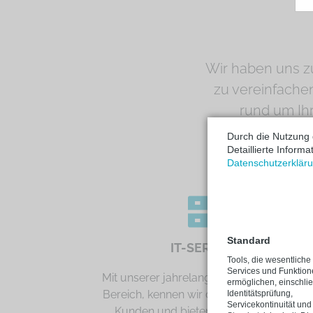
K
Wir haben uns zu
zu vereinfache
rund um Ih
umfangreiche
Durch die Nutzung 
Detaillierte Inform
Datenschutzerklär
Standard
IT-SERVICE
Tools, die wesentliche
Services und Funktio
Mit unserer jahrelangen Erfahrung im IT
ermöglichen, einschlie
Bereich, kennen wir die Bedürfnisse der
Identitätsprüfung,
Servicekontinuität und
Kunden und bieten unsere Hilfe an.