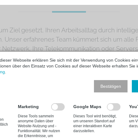
UNDENORIENTIERTE LÖSUNG
m Ziel gesetzt, Ihren Arbeitsalltag durch intelli
n. Unser erfahrenes Team kümmert sich um alle 
r Netzwerk, Ihre Telekommunikation oder Servers
m Know-how sorgen wir dafür, dass Ihre Technik 
dieser Webseite erklären Sie sich mit der Verwendung von Cookies ein
ationen über den Einsatz von Cookies auf dieser Webseite erhalten Sie i
dauerhaft leistungsfähig arbeitet.
ung
.
Bestätigen
Marketing
Google Maps
You
BERATUNG
Diese Tools sammeln
Dieses Tool wird benötigt,
Diese
nen
anonyme Daten über
um unseren Standort auf
um Vi
Damit unsere Kunden ihre Geschäftsziele
ßlich
Website-Nutzung und -
einer interaktiven Karte
darzu
erreichen, beraten wir sie im optimalen
I
Funktionalität. Wir nutzen
darzustellen.
die Erkenntnisse, um
Umgang mit ihrer Informationstechnologie.