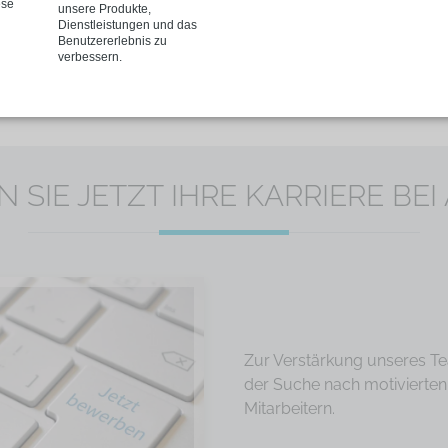
ese
unsere Produkte,
Dienstleistungen und das
weitere Informationen
Benutzererlebnis zu
verbessern.
 SIE JETZT IHRE KARRIERE BE
Zur Verstärkung unseres Te
der Suche nach motivierten 
Mitarbeitern.