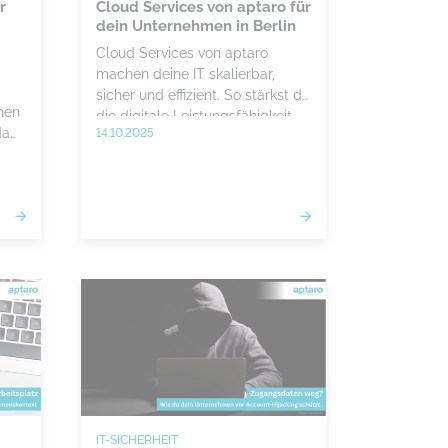
r
Cloud Services von aptaro für
dein Unternehmen in Berlin
Cloud Services von aptaro
machen deine IT skalierbar,
sicher und effizient. So stärkst du
hen
die digitale Leistungsfähigkeit
sdam
14.10.2025
deines Unternehmens in Berlin,
Potsdam und Brandenburg.
ient
le
r
tale
IT-SICHERHEIT