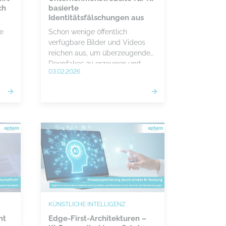
ch
basierte
Identitätsfälschungen aus
te
Schon wenige öffentlich
verfügbare Bilder und Videos
reichen aus, um überzeugende
Deepfakes zu erzeugen und
03.02.2026
gezielte Betrugsangriffe
te.
auszulösen. Unternehmen
müssen Prozesse, Technik und
Mitarbeitende jetzt konsequent
absichern, um finanzielle
Schäden und
Reputationsverluste zu
vermeiden.
KÜNSTLICHE INTELLIGENZ
ht
Edge-First-Architekturen –