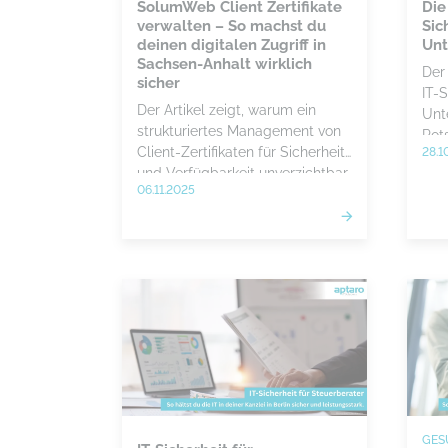
SolumWeb Client Zertifikate
Die
verwalten – So machst du
Sic
deinen digitalen Zugriff in
Unt
Sachsen-Anhalt wirklich
Der 
sicher
IT-S
Der Artikel zeigt, warum ein
Unt
strukturiertes Management von
Pot
Client-Zertifikaten für Sicherheit
28.1
erkl
und Verfügbarkeit unverzichtbar
Str
06.11.2025
ist. Durch klare Prozesse und
Unt
Automatisierung lassen sich
wir
Ausfälle vermeiden und Zugriffe
zuverlässig absichern.
GES