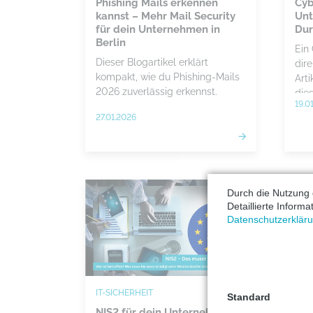
Phishing Mails erkennen
Cyb
kannst – Mehr Mail Security
Unt
für dein Unternehmen in
Dur
Berlin
Ein
Dieser Blogartikel erklärt
dire
kompakt, wie du Phishing-Mails
Art
2026 zuverlässig erkennst.
dies
19.0
27.01.2026
Durch die Nutzung 
Detaillierte Inform
Datenschutzerklär
IT-SICHERHEIT
IT-S
Standard
NIS2 für dein Unternehmen in
CEO