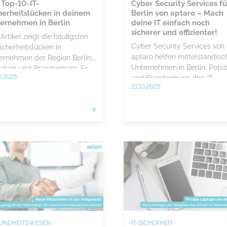
 Top-10-IT-
Cyber Security Services fü
herheitslücken in deinem
Berlin von aptaro – Mach
ernehmen in Berlin
deine IT einfach noch
sicherer und effizienter!
Artikel zeigt die häufigsten
Cyber Security Services von
icherheitslücken in
aptaro helfen mittelständisc
ernehmen der Region Berlin,
Unternehmen in Berlin, Pot
sdam und Brandenburg. Er
0.2025
und Brandenburg, ihre IT-
ärt, wie du sie mit klaren
21.10.2025
Systeme vor Angriffen zu
ategien und der
schützen und langfristig effiz
erstützung von aptaro
zu betreiben. Durch
ksam schließt.
maßgeschneiderte
Sicherheitskonzepte, regiona
Betreuung und moderne
Technologien sorgt aptaro fü
Stabilität, Vertrauen und digi
Widerstandsfähigkeit.
UNDHEITSWESEN
IT-SICHERHEIT