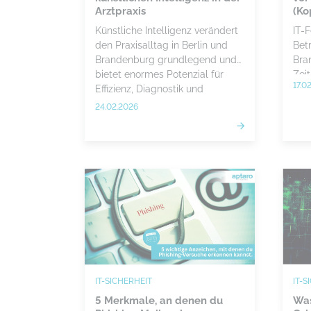
Arztpraxis
(Ko
Künstliche Intelligenz verändert
IT-
den Praxisalltag in Berlin und
Bet
Brandenburg grundlegend und
Bra
bietet enormes Potenzial für
Zei
17.0
Effizienz, Diagnostik und
hoh
Organisation. Gleichzeitig
pro
24.02.2026
erfordern EU AI Act, DSGVO und
Sec
steigende Cyberbedrohungen
Not
eine professionelle IT-Strategie
wirk
mit klaren Sicherheitsstandards.
IT-SICHERHEIT
IT-S
5 Merkmale, an denen du
Was