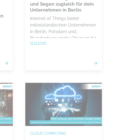
und Segen zugleich für dein
Unternehmen in Berlin
in
Internet of Things bietet
mittelständischen Unternehmen
in Berlin, Potsdam und
Brandenburg große Chancen für
11.11.2025
effizientere Abläufe, verlangt
kt
jedoch eine klare Strategie für
Sicherheit, Betrieb und
Integration. Mit einer
end
strukturierten Vorgehensweise
und einem erfahrenen IT-Partner
wie aptaro schaffen
Unternehmen messbaren
Nutzen, ohne den Überblick
über Technik und Risiken zu
verlieren.
CLOUD COMPUTING