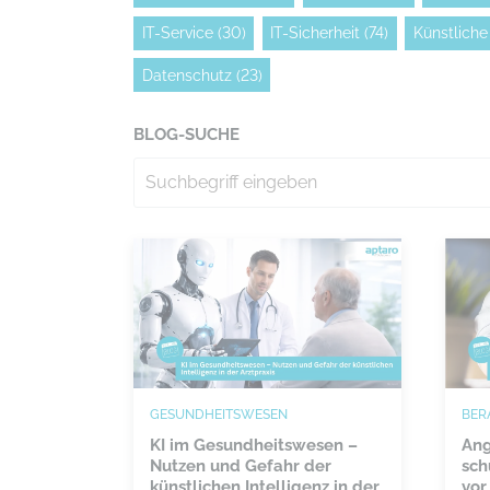
IT-Service
(30)
IT-Sicherheit
(74)
Künstliche 
Datenschutz
(23)
BLOG-SUCHE
GESUNDHEITSWESEN
BER
KI im Gesundheitswesen –
Ang
Nutzen und Gefahr der
sch
künstlichen Intelligenz in der
vor