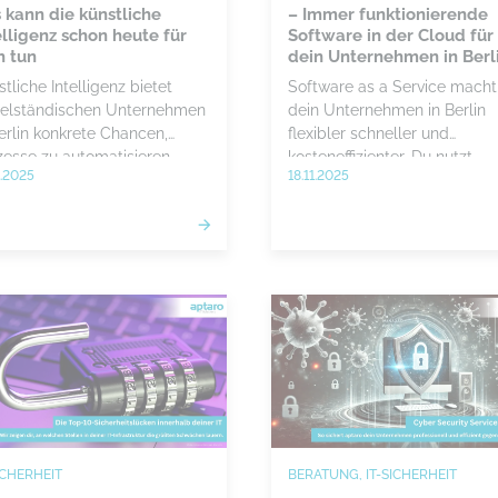
 kann die künstliche
– Immer funktionierende
elligenz schon heute für
Software in der Cloud für
h tun
dein Unternehmen in Berl
tliche Intelligenz bietet
Software as a Service macht
telständischen Unternehmen
dein Unternehmen in Berlin
Berlin konkrete Chancen,
flexibler schneller und
zesse zu automatisieren,
kosteneffizienter. Du nutzt
1.2025
18.11.2025
ten zu senken und
moderne Anwendungen dire
enbasierte Entscheidungen
aus der Cloud arbeitest
reffen. Wer frühzeitig eine
standortunabhängig und
bere Strategie entwickelt
reduzierst IT Aufwand währ
KI strukturiert einführt,
Sicherheit und Skalierbarkeit
ert sich nachhaltige
deutlich steigen.
tbewerbsvorteile.
ICHERHEIT
BERATUNG, IT-SICHERHEIT