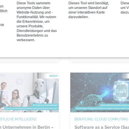
Diese Tools sammeln
Dieses Tool wird benötigt,
Diese
n Unternehmen in der
Unternehmen in Berlin un
nen
anonyme Daten über
um unseren Standort auf
um Vi
ion Berlin vor der
Potsdam
ßlich
Website-Nutzung und -
einer interaktiven Karte
darzu
fiden Betrugsmasche
Funktionalität. Wir nutzen
darzustellen.
2026 bringt mit NIS2, dem
die Erkenntnisse, um
-Fraud nutzt
Windows 10 Support Ende 
ese
unsere Produkte,
chologischen Druck,
neuen EU-Vorgaben klare
Dienstleistungen und das
Benutzererlebnis zu
älschte Identitäten und
Pflichten, die du organisator
verbessern.
15.12.2025
hnische Schwachstellen, um
und technisch sauber umset
2.2025
ernehmen zu hohen
musst. aptaro unterstützt di
anziellen Schäden zu
dabei mit Managed Services
eiten. Mit klaren Prozessen,
und Cybersecurity, damit du
chulten Mitarbeitern und
Risiken reduzierst und den
fessionellen Managed-
Betrieb stabil hältst.
urity-Lösungen lässt sich
ses Risiko wirksam
rollieren.
STLICHE INTELLIGENZ
BERATUNG, CLOUD COMPUTING
in Unternehmen in Berlin –
Software as a Service (Sa