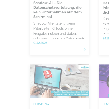
Shadow-AI – Die
Das
Datenschutzverletzung, die
Int
kein Unternehmen auf dem
dic
Schirm hat
Küns
Shadow-AI entsteht, wenn
mit
Mitarbeiter KI Tools ohne
in 
Freigabe nutzen und dabei
Pro
24.1
unbewusst sensible Daten nach
Kos
01.12.2025
außen tragen. Unternehmen
dat
riskieren dadurch Datenlecks,
zu t
rechtliche Konsequenzen und
sau
den Verlust wichtiger
und 
Geschäftsgeheimnisse, wenn sie
sich
keine klare KIGovernance
Wet
etablieren.
BERATUNG
IT-S