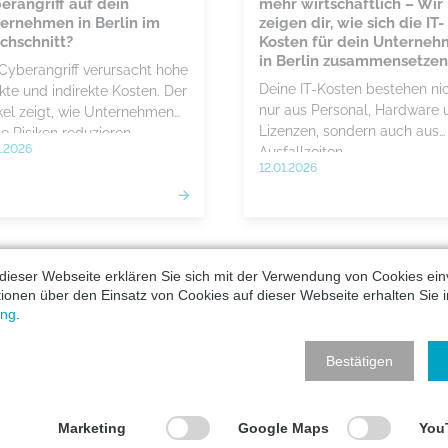
erangriff auf dein
mehr wirtschaftlich – Wir
ernehmen in Berlin im
zeigen dir, wie sich die IT-
chschnitt?
Kosten für dein Unterne
in Berlin zusammensetzen
 Cyberangriff verursacht hohe
Deine IT-Kosten bestehen ni
kte und indirekte Kosten. Der
nur aus Personal, Hardware 
ikel zeigt, wie Unternehmen
Lizenzen, sondern auch aus
e Risiken reduzieren.
1.2026
Ausfallzeiten,
12.01.2026
Sicherheitsaufwand und
Compliance-Pflichten. Wenn
dein internes Team diese Las
nicht mehr stabil und proakti
trägt, sind Managed Services
dieser Webseite erklären Sie sich mit der Verwendung von Cookies ein
die wirtschaftlichere Lösung.
ationen über den Einsatz von Cookies auf dieser Webseite erhalten Sie i
ung
.
Bestätigen
ICHERHEIT
BERATUNG
Marketing
Google Maps
You
-Fraud – So schützt du
IT-Trends 2026 für