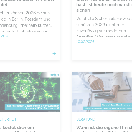
pie)
hast, ist heute noch wirkli
sicher!
Fehler können 2026 deinen
Veraltete Sicherheitskonzep
rieb in Berlin, Potsdam und
schützen 2026 nicht mehr
ndenburg innerhalb kurzer
zuverlässig vor modernen
t komplett lahmlegen und
2.2026
Angriffen. Wer jetzt umstellt,
e Kosten verursachen. Mit
10.02.2026
reduziert Risiken und bleibt
aktiver IT-Betreuung, Cyber
rechtlich auf der sicheren Sei
urity und getesteten
fallplänen schützt du dich
sam vor Stillstand.
ICHERHEIT
BERATUNG
 kostet dich ein
Wann ist die eigene IT nic