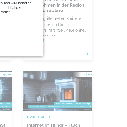
s Tool wird benötigt,
d
Unternehmen in der Region
deo-Inhalte von
Berlin von aptaro
stellen.
Cyberangriffe treffen kleinere
und
Unternehmen in Berlin
besonders hart, weil viele ohne
isch
professionelles
09.12.2025
zen
Sicherheitskonzept arbeiten. Mit
ch
aptaro erhältst du eine
zuverlässige IT Absicherung, die
Risiken reduziert und deinen
Betrieb stabil hält.
IT-SICHERHEIT
aS)
Internet of Things – Fluch