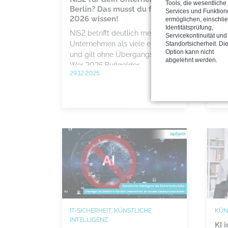
Tools, die wesentliche
Berlin? Das musst du für
dei
Services und Funktio
2026 wissen!
Reg
ermöglichen, einschlie
Identitätsprüfung,
per
NIS2 betrifft deutlich mehr
Servicekontinuität und
CEO
Unternehmen als viele erwarten
Standortsicherheit. Di
Option kann nicht
psy
und gilt ohne Übergangsfrist.
abgelehnt werden.
gef
Wer 2026 Bußgelder,
29.12.2025
tec
Haftungsrisiken und Probleme in
16.1
Unt
der Lieferkette vermeiden will,
fin
muss jetzt strukturiert umsetzen.
verl
ges
pro
Sec
die
kont
IT-SICHERHEIT, KÜNSTLICHE
KÜN
INTELLIGENZ
KI 