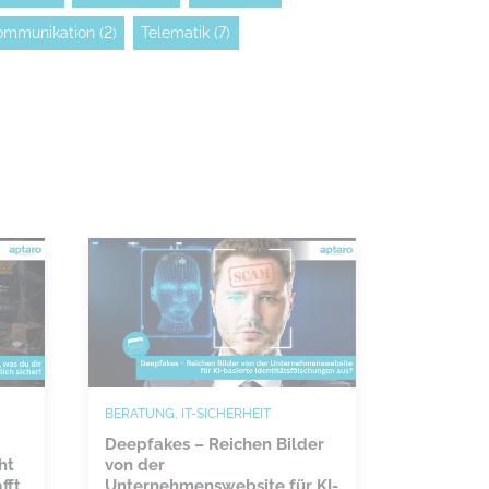
ommunikation
(2)
Telematik
(7)
BERATUNG, IT-SICHERHEIT
Deepfakes – Reichen Bilder
ht
von der
fft
Unternehmenswebsite für KI-