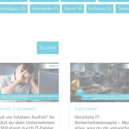
Intelligenz
(5)
Netzwerke
(7)
Server
(8)
Software
(3)
Telek
Suchen
ATUNG, IT-SICHERHEIT
IT-SICHERHEIT
st vor totalem Ausfall? So
Veraltete IT-
ützt du dein Unternehmen
Sicherheitskonzepte – Nic
 Stillstand durch IT-Fehler.
alles, was du dir angescha